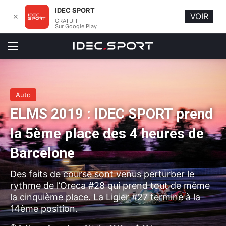
IDEC SPORT
VOIR
✕
GRATUIT
Sur Google Play
Menu
Auto
ELMS 2019 : IDEC SPORT prend
la 5ème place des 4 heures de
Barcelone
Des faits de course sont venus perturber le
rythme de l’Oreca #28 qui prend tout de même
la cinquième place. La Ligier #27 termine à la
14ème position.