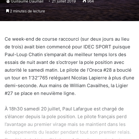
Guillaume Daumail
21 juillet 2019
964
2 minutes de lecture
Ce week-end de course raccourci (sur deux jours au lieu
de trois) avait bien commencé pour IDEC SPORT puisque
Paul-Loup Chatin s’emparait du meilleur temps lors des
essais de nuit avant de s’octroyer la pole position avec
autorité le samedi matin. Le pilote de l’Oreca #28 a bouclé
un tour en 1’32’’765 reléguant Nicolas Lapierre à plus d’une
demi-seconde. Aux mains de William Cavailhes, la Ligier
#27 se place en neuvième ligne.
À 18h30 samedi 20 juillet, Paul Lafargue est chargé de
s’élancer depuis la pole position. Le pilote français perd
l’avantage au premier virage mais se maintient dans les
échappements du leader pendant tout son premier relais.