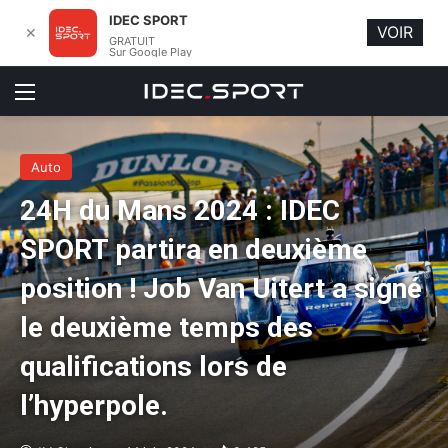
IDEC SPORT
VOIR
✕
GRATUIT
Sur Google Play
Menu
Auto
24H du Mans 2024 : IDEC
SPORT partira en deuxième
position ! Job Van Uitert a signé
le deuxième temps des
qualifications lors de
l’hyperpole.