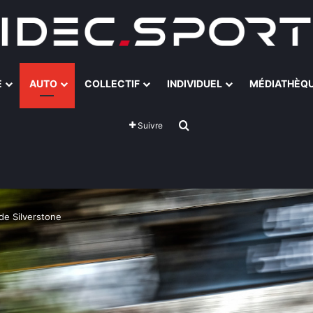
E
AUTO
COLLECTIF
INDIVIDUEL
MÉDIATHÈQ
Rechercher
Suivre
de Silverstone