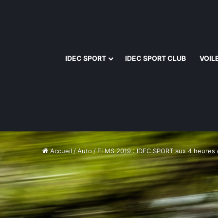
IDEC SPORT
IDEC SPORT CLUB
VOIL
Accueil
/
Auto
/
ELMS 2019 : IDEC SPORT aux 4 heures 