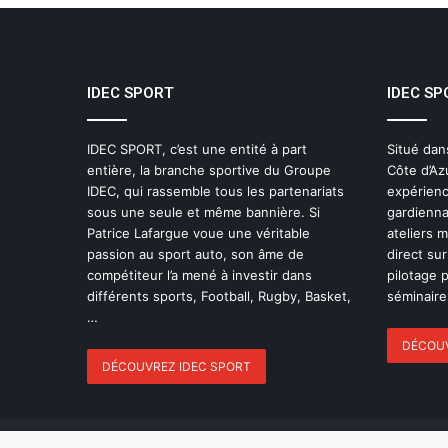
IDEC SPORT
IDEC SP
IDEC SPORT, c’est une entité à part
Situé dan
entière, la branche sportive du Groupe
Côte d’Az
IDEC, qui rassemble tous les partenariats
expérienc
sous une seule et même bannière. Si
gardienna
Patrice Lafargue voue une véritable
ateliers 
passion au sport auto, son âme de
direct sur
compétiteur l’a mené à investir dans
pilotage 
différents sports, Football, Rugby, Basket,
séminaires
…
DÉCOUV
DÉCOUVREZ IDEC SPORT