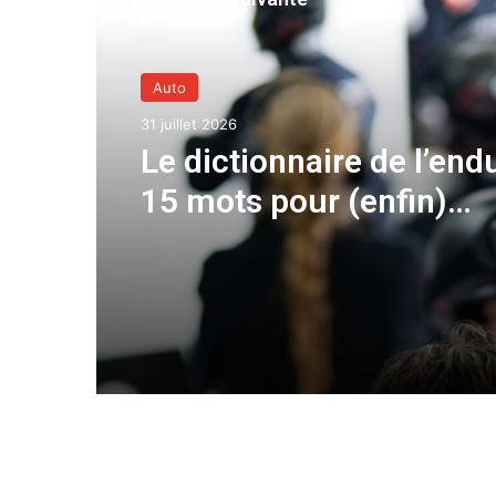
Auto
31 juillet 2026
Le dictionnaire de l’end
15 mots pour (enfin)
comprendre une cours
d’European Le Mans Ser