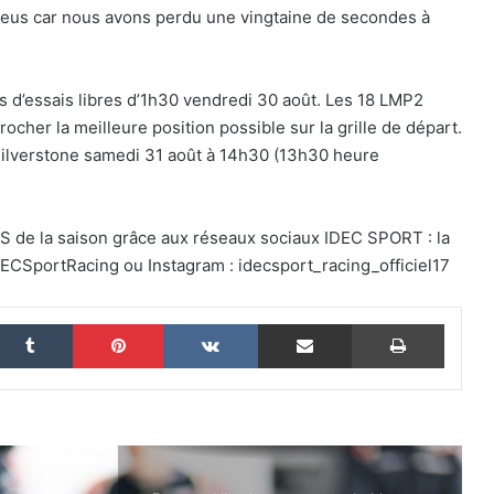
leus car nous avons perdu une vingtaine de secondes à
pour (enfin) comprendre une course
d’European Le Mans Series
s d’essais libres d’1h30 vendredi 30 août. Les 18 LMP2
24 Heures du Mans 2026 : Nicolas
Minassian débriefe une semaine hors
cher la meilleure position possible sur la grille de départ.
norme
 Silverstone samedi 31 août à 14h30 (13h30 heure
Le Mans 2026 : 90 secondes pour
revivre une semaine hors du temps
MS de la saison grâce aux réseaux sociaux IDEC SPORT : la
ECSportRacing ou Instagram : idecsport_racing_officiel17
Women on Track : transmettre une
passion, inspirer une vocation
nkedin
Tumblr
Pinterest
VKontakte
Partager par email
Imprim
ELMS : une quatrième place pour IDEC
SPORT à Imola, pendant qu’IDEC
SPORT LEGEND s’impose au Mans
Classic