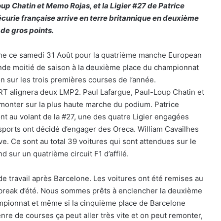
up Chatin et Memo Rojas, et la Ligier #27 de Patrice
écurie française arrive en terre britannique en deuxième
de gros points.
one ce samedi 31 Août pour la quatrième manche European
de moitié de saison à la deuxième place du championnat
n sur les trois premières courses de l’année.
 alignera deux LMP2. Paul Lafargue, Paul-Loup Chatin et
 monter sur la plus haute marche du podium. Patrice
nt au volant de la #27, une des quatre Ligier engagées
ports ont décidé d’engager des Oreca. William Cavailhes
e. Ce sont au total 39 voitures qui sont attendues sur le
d sur un quatrième circuit F1 d’affilé.
de travail après Barcelone. Les voitures ont été remises au
e break d’été. Nous sommes prêts à enclencher la deuxième
pionnat et même si la cinquième place de Barcelone
enre de courses ça peut aller très vite et on peut remonter,