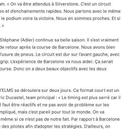
m. « On va être attendus à Silverstone. C’est un circuit
rages et d’enchainements rapides. Nous partons avec le même
r le podium voire la victoire. Nous en sommes proches. Et si
. »
, Stéphane (Adler) continue sa belle saison. Il s’est vraiment
de retour après la course de Barcelone. Nous avons bien
’usure de pneus. Le circuit est dur sur l’avant gauche, avec
grip. L’expérience de Barcelone va nous aider. Ça serait
 course. Donc on a deux beaux objectifs avec les deux
l’ELMS se déroulera sur deux jours. Ce format court est un
 Ducastel, team principal : « Le timing est plus serré car il
 faut être réactifs et ne pas avoir de problème sur les
ompliqué, mais c’est pareil pour tout le monde. On va
 même si ce n’est pas de notre fait. Par rapport à Barcelone
es pilotes afin d’adopter les stratégies. D’ailleurs, on
Le dictionnaire de l’endurance : 15 mots