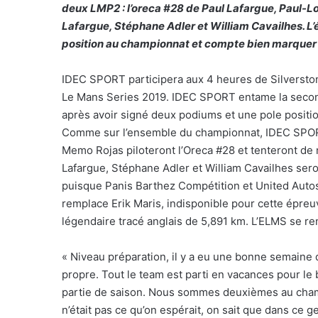
deux LMP2 : l’oreca #28 de Paul Lafargue, Paul-Lo
Lafargue, Stéphane Adler et William Cavailhes. L’
position au championnat et compte bien marquer 
IDEC SPORT participera aux 4 heures de Silverst
Le Mans Series 2019. IDEC SPORT entame la secon
après avoir signé deux podiums et une pole positio
Comme sur l’ensemble du championnat, IDEC SPORT
Memo Rojas piloteront l’Oreca #28 et tenteront de
Lafargue, Stéphane Adler et William Cavailhes sero
puisque Panis Barthez Compétition et United Autos
remplace Erik Maris, indisponible pour cette épreuv
légendaire tracé anglais de 5,891 km. L’ELMS se ren
« Niveau préparation, il y a eu une bonne semaine 
propre. Tout le team est parti en vacances pour l
partie de saison. Nous sommes deuxièmes au cham
n’était pas ce qu’on espérait, on sait que dans ce g