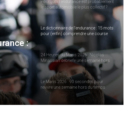
Pourquoi l’endurance est probablement
le sport automobile le plus collectif ?
Le dictionnaire de l’endurance : 15 mots
pour (enfin) comprendre une course
d’European Le Mans Series
urance :
24 Heures du Mans 2026 : Nicolas
Minassian débriefe une semaine hors
e
norme
ies
Le Mans 2026 : 90 secondes pour
revivre une semaine hors du temps
Women on Track : transmettre une
passion, inspirer une vocation