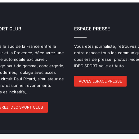
ELMS : une quatrième place pour IDEC
SPORT à Imola, pendant qu’IDEC
SPORT LEGEND s’impose au Mans
Classic
ORT CLUB
ESPACE PRESSE
Pourquoi l’endurance est probablement
le sport automobile le plus collectif ?
s le sud de la France entre la
Vous êtes journaliste, retrouvez
ur et la Provence, découvrez une
notre espace tous les communiq
Le dictionnaire de l’endurance : 15 mots
e automobile exclusive :
dossiers de presse, photos, vidé
pour (enfin) comprendre une course
ge haut de gamme, conciergerie,
IDEC SPORT Voile et Auto.
d’European Le Mans Series
modernes, roulage avec accès
 circuit Paul Ricard, simulateur de
ACCÈS ESPACE PRESSE
professionnel, événements
24 Heures du Mans 2026 : Nicolas
 et incitatifs,...
Minassian débriefe une semaine hors
norme
REZ IDEC SPORT CLUB
Le Mans 2026 : 90 secondes pour
revivre une semaine hors du temps