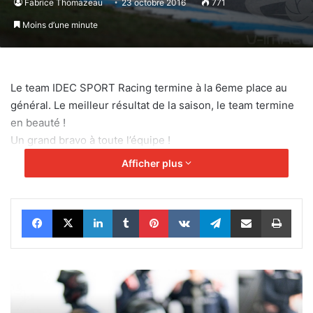
Fabrice Thomazeau
23 octobre 2016
771
Moins d’une minute
Le team IDEC SPORT Racing termine à la 6eme place au
général. Le meilleur résultat de la saison, le team termine
en beauté !
Un grand bravo à toute l’équipe !
Afficher plus
Facebook
X
Linkedin
Tumblr
Pinterest
VKontakte
Telegram
Partager par email
Impr