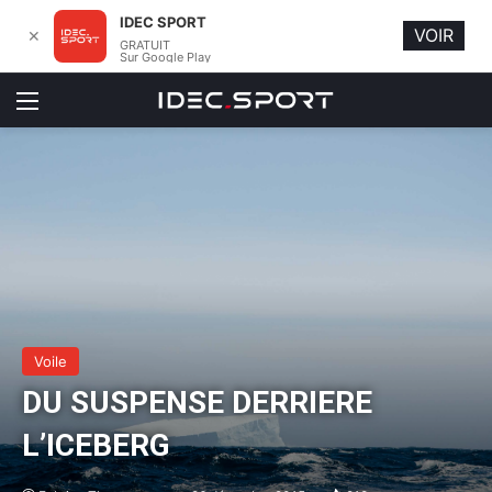
IDEC SPORT
VOIR
✕
GRATUIT
Sur Google Play
Menu
Voile
DU SUSPENSE DERRIERE
L’ICEBERG