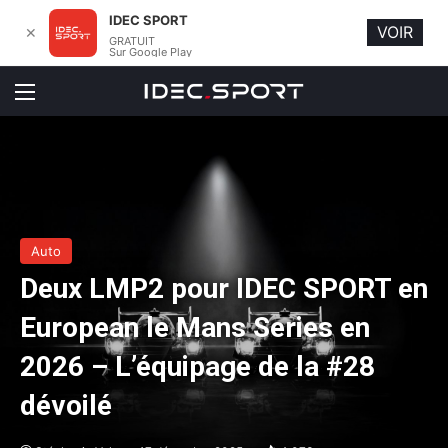
IDEC SPORT
VOIR
✕
GRATUIT
Sur Google Play
Menu
Auto
Deux LMP2 pour IDEC SPORT en
European le Mans Series en
2026 – L’équipage de la #28
dévoilé