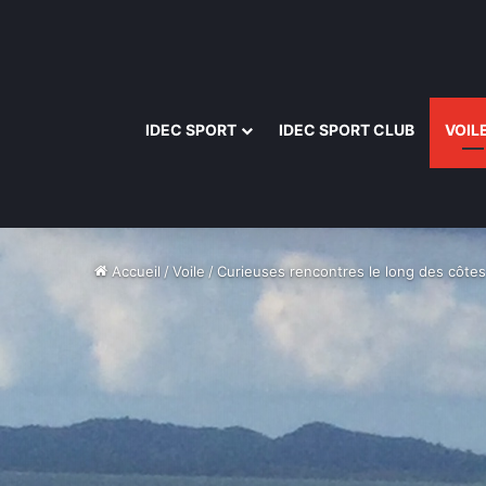
IDEC SPORT
IDEC SPORT CLUB
VOIL
Accueil
/
Voile
/
Curieuses rencontres le long des côte