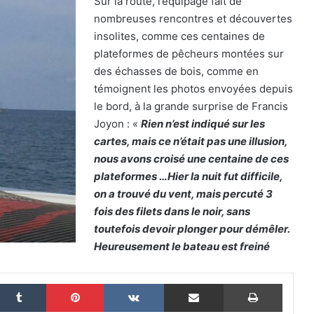
Sur la route, l’équipage fait de
nombreuses rencontres et découvertes
insolites, comme ces centaines de
plateformes de pêcheurs montées sur
des échasses de bois, comme en
The Famous Project CIC : un record du
témoignent les photos envoyées depuis
monde homologué, une aventure
collective soutenue par IDEC SPORT
le bord, à la grande surprise de Francis
Joyon : «
Rien n’est indiqué sur les
cartes, mais ce n’était pas une illusion,
THE FAMOUS PROJECT CIC – Et si on
se refaisait l’histoire de cette
nous avons croisé une centaine de ces
performance historique !
plateformes …Hier la nuit fut difficile,
on a trouvé du vent, mais percuté 3
THE FAMOUS PROJECT CIC – ELLES
fois des filets dans le noir, sans
L’ONT FAIT ET CA… CE N’EST PAS RIEN !
toutefois devoir plonger pour démêler.
Heureusement le bateau est freiné
THE FAMOUS PROJECT CIC MARQUE
L’HISTOIRE
nkedin
Tumblr
Pinterest
VKontakte
Partager par email
Imprim