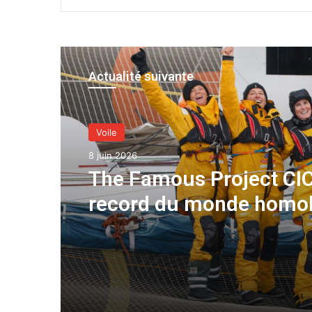
Actualité suivante
Voile
8 juin 2026
The Famous Project CIC
record du monde homo
une aventure collective
soutenue par IDEC SPO