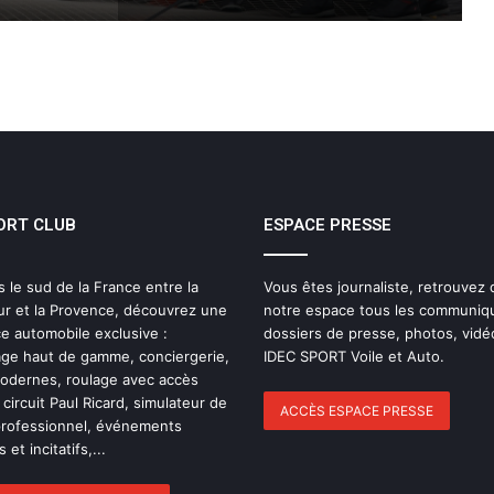
THE FAMOUS PROJECT CIC MARQUE
L’HISTOIRE
THE FAMOUS PROJECT CIC – CARNET
DE BORD – JOUR 57
ORT CLUB
ESPACE PRESSE
IDEC SPORT de retour sur la Route du
Rhum 2026 avec Alexia Barrier
s le sud de la France entre la
Vous êtes journaliste, retrouvez
ur et la Provence, découvrez une
notre espace tous les communiq
The Famous Project CIC : un record du
e automobile exclusive :
dossiers de presse, photos, vidé
monde homologué, une aventure
ge haut de gamme, conciergerie,
IDEC SPORT Voile et Auto.
collective soutenue par IDEC SPORT
modernes, roulage avec accès
 circuit Paul Ricard, simulateur de
ACCÈS ESPACE PRESSE
professionnel, événements
THE FAMOUS PROJECT CIC – Et si on
 et incitatifs,...
se refaisait l’histoire de cette
performance historique !