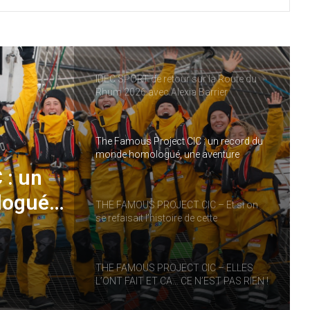
THE FAMOUS PROJECT CIC – CARNET
DE BORD – JOUR 57
IDEC SPORT de retour sur la Route du
Rhum 2026 avec Alexia Barrier
The Famous Project CIC : un record du
monde homologué, une aventure
collective soutenue par IDEC SPORT
 : un
logué,
THE FAMOUS PROJECT CIC – Et si on
se refaisait l’histoire de cette
performance historique !
RT
THE FAMOUS PROJECT CIC – ELLES
L’ONT FAIT ET CA… CE N’EST PAS RIEN !