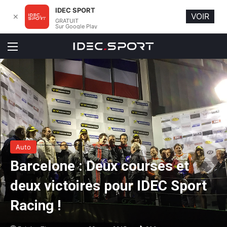
IDEC SPORT
VOIR
✕
GRATUIT
Sur Google Play
Menu
Auto
Barcelone : Deux courses et
deux victoires pour IDEC Sport
Racing !