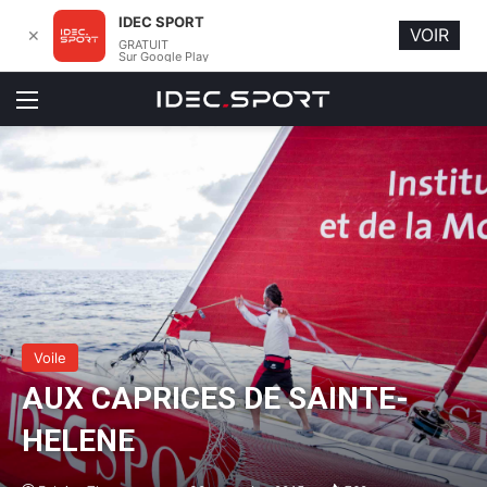
IDEC SPORT
VOIR
✕
GRATUIT
Sur Google Play
Menu
Voile
AUX CAPRICES DE SAINTE-
HELENE