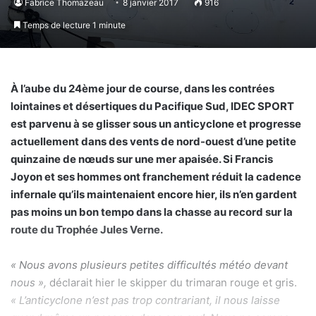
Fabrice Thomazeau
8 janvier 2017
916
Temps de lecture 1 minute
À l’aube du 24ème jour de course, dans les contrées
lointaines et désertiques du Pacifique Sud, IDEC SPORT
est parvenu à se glisser sous un anticyclone et progresse
actuellement dans des vents de nord-ouest d’une petite
quinzaine de nœuds sur une mer apaisée. Si Francis
Joyon et ses hommes ont franchement réduit la cadence
infernale qu’ils maintenaient encore hier, ils n’en gardent
pas moins un bon tempo dans la chasse au record sur la
route du Trophée Jules Verne.
« Nous avons plusieurs petites difficultés météo devant
nous »,
déclarait hier le skipper du trimaran rouge et gris.
« L’anticyclone n’est pas trop contrariant, il nous laisse