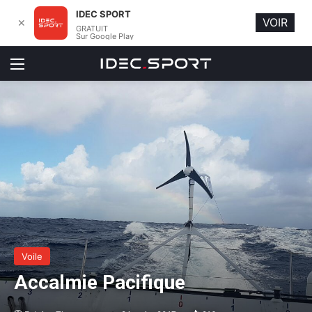
IDEC SPORT
VOIR
✕
GRATUIT
Sur Google Play
Menu
Voile
Accalmie Pacifique