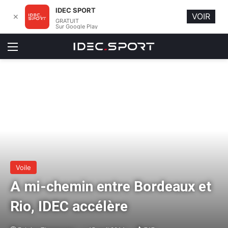
IDEC SPORT
VOIR
✕
GRATUIT
Sur Google Play
Menu
Voile
A mi-chemin entre Bordeaux et
Rio, IDEC accélère