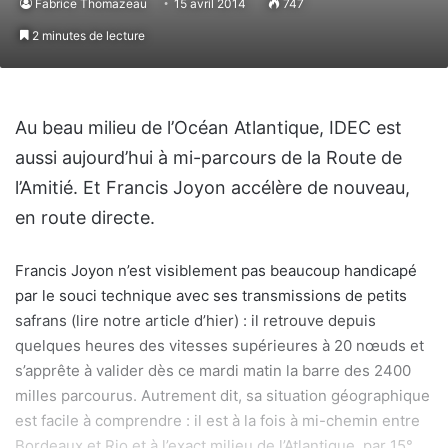
Fabrice Thomazeau
15 avril 2014
747
2 minutes de lecture
Au beau milieu de l’Océan Atlantique, IDEC est
aussi aujourd’hui à mi-parcours de la Route de
l’Amitié. Et Francis Joyon accélère de nouveau,
en route directe.
Francis Joyon n’est visiblement pas beaucoup handicapé
par le souci technique avec ses transmissions de petits
safrans (lire notre article d’hier) : il retrouve depuis
quelques heures des vitesses supérieures à 20 nœuds et
s’apprête à valider dès ce mardi matin la barre des 2400
milles parcourus. Autrement dit, sa situation géographique
est facile à comprendre : il est à la fois à mi-chemin entre
Bordeaux et Rio et à l’exact milieu de l’Atlantique, par 15°