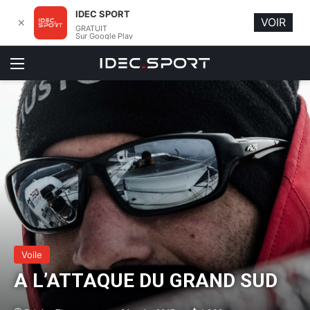
IDEC SPORT
VOIR
✕
GRATUIT
Sur Google Play
Menu
Voile
A L’ATTAQUE DU GRAND SUD