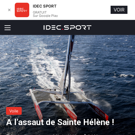
IDEC SPORT
VOIR
✕
GRATUIT
Sur Google Play
Menu
Voile
A l’assaut de Sainte Hélène !