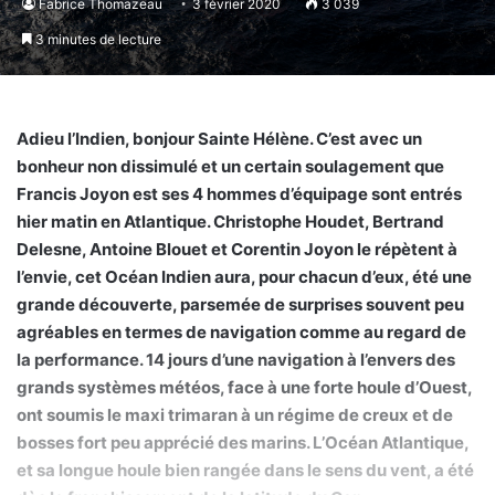
Fabrice Thomazeau
3 février 2020
3 039
3 minutes de lecture
Adieu l’Indien, bonjour Sainte Hélène. C’est avec un
bonheur non dissimulé et un certain soulagement que
Francis Joyon est ses 4 hommes d’équipage sont entrés
hier matin en Atlantique. Christophe Houdet, Bertrand
Delesne, Antoine Blouet et Corentin Joyon le répètent à
l’envie, cet Océan Indien aura, pour chacun d’eux, été une
grande découverte, parsemée de surprises souvent peu
agréables en termes de navigation comme au regard de
la performance. 14 jours d’une navigation à l’envers des
grands systèmes météos, face à une forte houle d’Ouest,
ont soumis le maxi trimaran à un régime de creux et de
bosses fort peu apprécié des marins. L’Océan Atlantique,
et sa longue houle bien rangée dans le sens du vent, a été