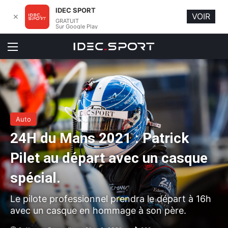
IDEC SPORT
VOIR
✕
GRATUIT
Sur Google Play
Menu
Auto
24H du Mans 2021 : Patrick
Pilet au départ avec un casque
spécial.
Le pilote professionnel prendra le départ à 16h
avec un casque en hommage à son père.