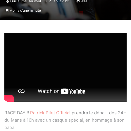
Guillaume Daumail
21 août 2021
989
Moins d’une minute
RACE DAY !!
Patrick Pilet Official
prendra le départ des 24H
du Mans à 16h avec un casque spécial, en hommage à son
papa.