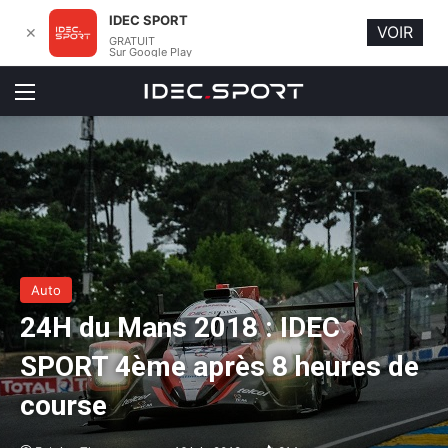
IDEC SPORT
VOIR
✕
GRATUIT
Sur Google Play
Menu
Auto
24H du Mans 2018 : IDEC
SPORT 4ème après 8 heures de
course