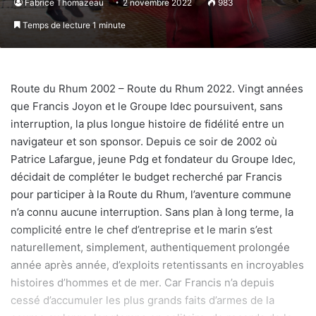
Fabrice Thomazeau
2 novembre 2022
983
Temps de lecture 1 minute
‪Route du Rhum 2002 – Route du Rhum 2022. Vingt années
que Francis Joyon et le Groupe Idec poursuivent, sans
interruption, la plus longue histoire de fidélité entre un
navigateur et son sponsor. Depuis ce soir de 2002 où
Patrice Lafargue, jeune Pdg et fondateur du Groupe Idec,
‬décidait de compléter le budget recherché par Francis
pour participer à la Route du Rhum, l’aventure commune
n’a connu aucune interruption. Sans plan à long terme, la
complicité entre le chef d’entreprise et le marin s’est
naturellement, simplement, authentiquement prolongée
année après année, d’exploits retentissants en incroyables
histoires d’hommes et de mer. Car Francis n’a depuis
cessé d’accumuler les plus grands faits d’armes de la