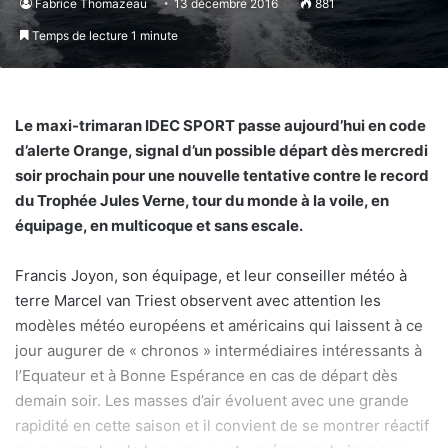
Fabrice Thomazeau
13 décembre 2016
881
Temps de lecture 1 minute
Le maxi-trimaran IDEC SPORT passe aujourd’hui en code
d’alerte Orange, signal d’un possible départ dès mercredi
soir prochain pour une nouvelle tentative contre le record
du Trophée Jules Verne, tour du monde à la voile, en
équipage, en multicoque et sans escale.
Francis Joyon, son équipage, et leur conseiller météo à
terre Marcel van Triest observent avec attention les
modèles météo européens et américains qui laissent à ce
jour augurer de « chronos » intermédiaires intéressants à
l’Equateur et à Bonne Espérance en cas de départ dès
demain soir. Les masses d’air évoluent avec une grande
rapidité en cette saison et il convient de se montrer réactif