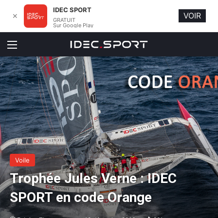
IDEC SPORT
VOIR
✕
GRATUIT
Sur Google Play
Menu
Voile
Trophée Jules Verne : IDEC
SPORT en code Orange