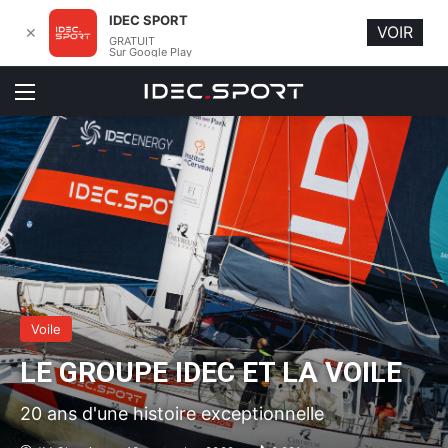
IDEC SPORT
VOIR
✕
GRATUIT
Sur Google Play
Menu
Voile
LE GROUPE IDEC ET LA VOILE
20 ans d'une histoire exceptionnelle