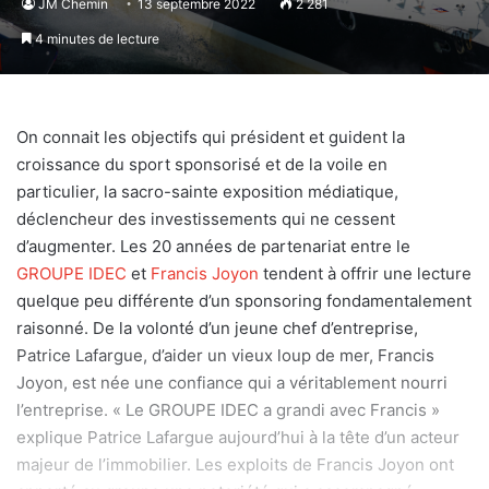
JM Chemin
13 septembre 2022
2 281
4 minutes de lecture
On connait les objectifs qui président et guident la
croissance du sport sponsorisé et de la voile en
particulier, la sacro-sainte exposition médiatique,
déclencheur des investissements qui ne cessent
d’augmenter. Les 20 années de partenariat entre le
GROUPE IDEC
et
Francis Joyon
tendent à offrir une lecture
quelque peu différente d’un sponsoring fondamentalement
raisonné. De la volonté d’un jeune chef d’entreprise,
Patrice Lafargue, d’aider un vieux loup de mer, Francis
Joyon, est née une confiance qui a véritablement nourri
l’entreprise. « Le GROUPE IDEC a grandi avec Francis »
explique Patrice Lafargue aujourd’hui à la tête d’un acteur
majeur de l’immobilier. Les exploits de Francis Joyon ont