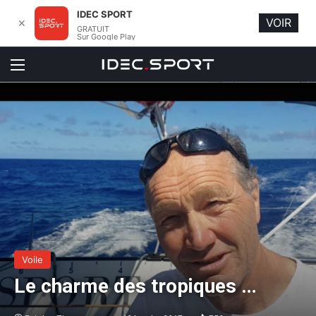
IDEC SPORT
VOIR
✕
GRATUIT
Sur Google Play
Menu
Voile
Le charme des tropiques …