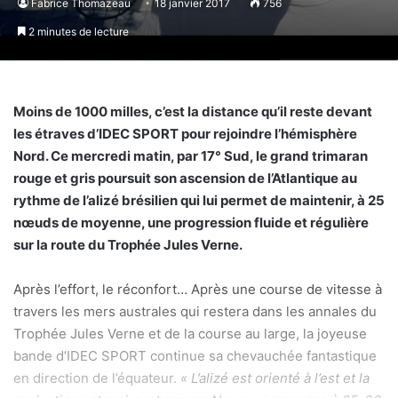
Fabrice Thomazeau
18 janvier 2017
756
2 minutes de lecture
Moins de 1000 milles, c’est la distance qu’il reste devant
les étraves d’IDEC SPORT pour rejoindre l’hémisphère
Nord. Ce mercredi matin, par 17° Sud, le grand trimaran
rouge et gris poursuit son ascension de l’Atlantique au
rythme de l’alizé brésilien qui lui permet de maintenir, à 25
nœuds de moyenne, une progression fluide et régulière
sur la route du Trophée Jules Verne.
Après l’effort, le réconfort… Après une course de vitesse à
travers les mers australes qui restera dans les annales du
Trophée Jules Verne et de la course au large, la joyeuse
bande d’IDEC SPORT continue sa chevauchée fantastique
en direction de l’équateur.
« L’alizé est orienté à l’est et la