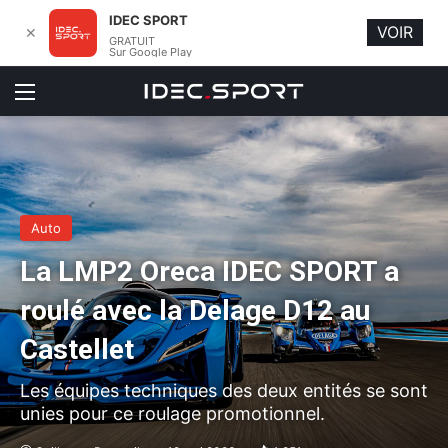
IDEC SPORT
VOIR
✕
GRATUIT
Sur Google Play
Menu
Auto
La LMP2 Oreca IDEC SPORT a
roulé avec la Delage D12 au
Castellet
Les équipes techniques des deux entités se sont
unies pour ce roulage promotionnel.