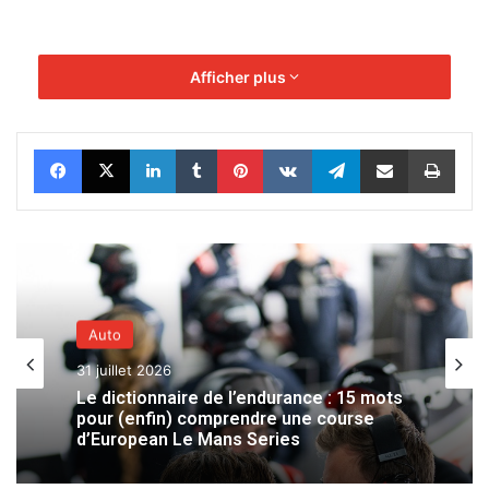
Afficher plus
Facebook
X
Linkedin
Tumblr
Pinterest
VKontakte
Telegram
Partager par email
Impr
Auto
31 juillet 2026
Le dictionnaire de l’endurance : 15 mots
pour (enfin) comprendre une course
d’European Le Mans Series