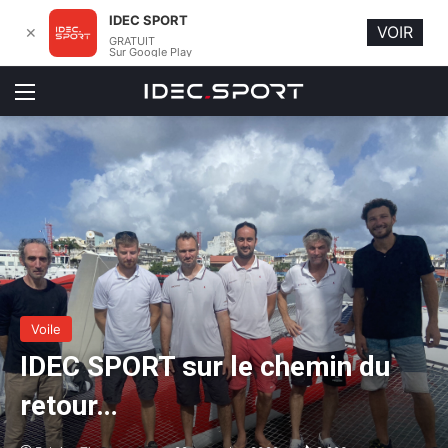
IDEC SPORT
VOIR
✕
GRATUIT
Sur Google Play
Menu
Voile
IDEC SPORT sur le chemin du
retour…