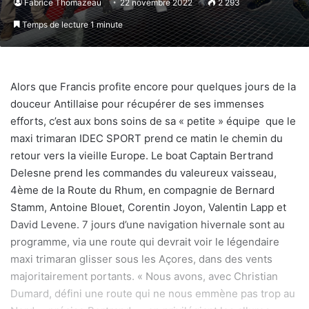
Fabrice Thomazeau
22 novembre 2022
2 293
Temps de lecture 1 minute
Alors que Francis profite encore pour quelques jours de la
douceur Antillaise pour récupérer de ses immenses
efforts, c’est aux bons soins de sa « petite » équipe que le
maxi trimaran IDEC SPORT prend ce matin le chemin du
retour vers la vieille Europe. Le boat Captain Bertrand
Delesne prend les commandes du valeureux vaisseau,
4ème de la Route du Rhum, en compagnie de Bernard
Stamm, Antoine Blouet, Corentin Joyon, Valentin Lapp et
David Levene. 7 jours d’une navigation hivernale sont au
programme, via une route qui devrait voir le légendaire
maxi trimaran glisser sous les Açores, dans des vents
majoritairement portants. « Nous avons, avec Christian
Dumard, défini une route qui ne nous emmène pas trop au