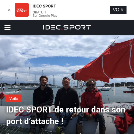
IDEC SPORT
VOIR
✕
GRATUIT
Sur Google Play
Menu
Voile
IDEC SPORT de retour dans son
port d’attache !