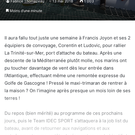
Fabrice Thomazeau
13 mai 2018
1 003
Moins d’une minute
Il aura fallu tout juste une semaine à Francis Joyon et ses 2
équipiers de convoyage, Corentin et Ludovic, pour rallier
La Trinité-sur-Mer, port d’attache du bateau. Après une
descente de la Méditerranée plutôt molle, nos marins ont
pu toucher davantage de vent dès leur entrée dans
l’Atlantique, effectuant même une remontée expresse du
Golfe de Gascogne ! Pressé le maxi-trimaran de rentrer à
la maison ? On l’imagine après presque un mois loin de ses
terres !
Du repos (bien mérité) au programme de ces prochains
jours, puis le Team IDEC SPORT s’attaquera à la job list du
bateau, avant de retourner aux navigations et aux