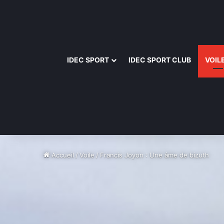
IDEC SPORT
IDEC SPORT CLUB
VOIL
Accueil
/
Voile
/
Francis Joyon : Une âme de bizuth