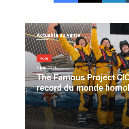
Actualité suivante
Voile
8 juin 2026
The Famous Project CIC
record du monde homo
une aventure collective
soutenue par IDEC SPO