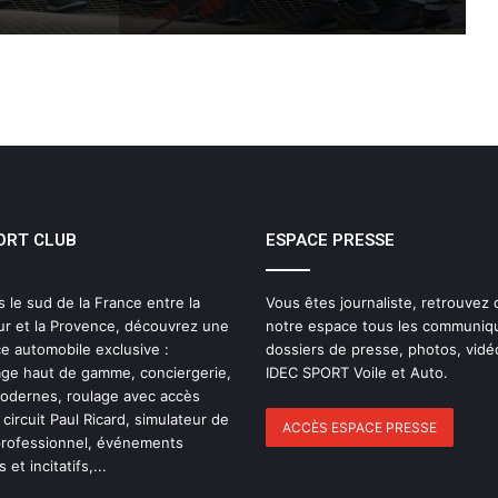
THE FAMOUS PROJECT CIC MARQUE
L’HISTOIRE
THE FAMOUS PROJECT CIC – CARNET
DE BORD – JOUR 57
ORT CLUB
ESPACE PRESSE
IDEC SPORT de retour sur la Route du
Rhum 2026 avec Alexia Barrier
s le sud de la France entre la
Vous êtes journaliste, retrouvez
ur et la Provence, découvrez une
notre espace tous les communiq
The Famous Project CIC : un record du
e automobile exclusive :
dossiers de presse, photos, vidé
monde homologué, une aventure
ge haut de gamme, conciergerie,
IDEC SPORT Voile et Auto.
collective soutenue par IDEC SPORT
modernes, roulage avec accès
 circuit Paul Ricard, simulateur de
ACCÈS ESPACE PRESSE
professionnel, événements
THE FAMOUS PROJECT CIC – Et si on
 et incitatifs,...
se refaisait l’histoire de cette
performance historique !