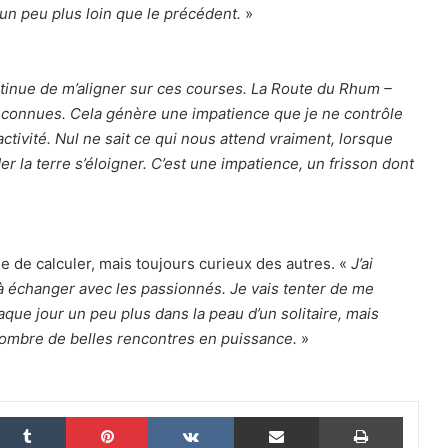
 un peu plus loin que le précédent.
»
ontinue de m’aligner sur ces courses. La Route du Rhum –
nconnues. Cela génère une impatience que je ne contrôle
The Famous Project CIC : un record du
ctivité. Nul ne sait ce qui nous attend vraiment, lorsque
monde homologué, une aventure
collective soutenue par IDEC SPORT
 la terre s’éloigner. C’est une impatience, un frisson dont
THE FAMOUS PROJECT CIC – Et si on
se refaisait l’histoire de cette
performance historique !
 de calculer, mais toujours curieux des autres. «
J’ai
t à échanger avec les passionnés. Je vais tenter de me
THE FAMOUS PROJECT CIC – ELLES
que jour un peu plus dans la peau d’un solitaire, mais
L’ONT FAIT ET CA… CE N’EST PAS RIEN !
 nombre de belles rencontres en puissance.
»
THE FAMOUS PROJECT CIC MARQUE
L’HISTOIRE
nkedin
Tumblr
Pinterest
VKontakte
Partager par email
Imprim