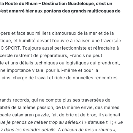
 la Route du Rhum – Destination Guadeloupe, c’est un
 s’est amarré hier aux pontons des grands multicoques de
pers et face aux milliers d’amoureux de la mer et de la
tique, et humilité devant l’oeuvre à réaliser, une traversée
DEC SPORT. Toujours aussi perfectionniste et réfractaire à
 cercle restreint de préparateurs, Francis ne peut
 et uns détails techniques ou logistiques qui prendront,
e importance vitale, pour lui-même et pour la
ainsi chargé de travail et riche de nouvelles rencontres.
grands records, qui ne compte plus ses traversées de
o habité de la même passion, de la même envie, des mêmes
ble catamaran puzzle, fait de bric et de broc, il s’alignait
que je prends ce métier trop au sérieux !
» s’amuse t’il ; «
Je
 dans les moindre détails. A chacun de mes « rhums »,