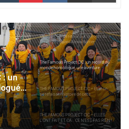
THE FAMOUS PROJECT CIC – CARNET
DE BORD – JOUR 57
IDEC SPORT de retour sur la Route du
Rhum 2026 avec Alexia Barrier
The Famous Project CIC : un record du
monde homologué, une aventure
collective soutenue par IDEC SPORT
 : un
logué,
THE FAMOUS PROJECT CIC – Et si on
se refaisait l’histoire de cette
performance historique !
RT
THE FAMOUS PROJECT CIC – ELLES
L’ONT FAIT ET CA… CE N’EST PAS RIEN !