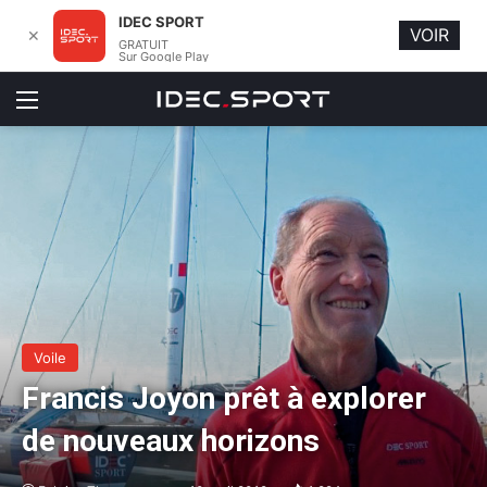
IDEC SPORT
VOIR
✕
GRATUIT
Sur Google Play
Menu
Voile
Francis Joyon prêt à explorer
de nouveaux horizons