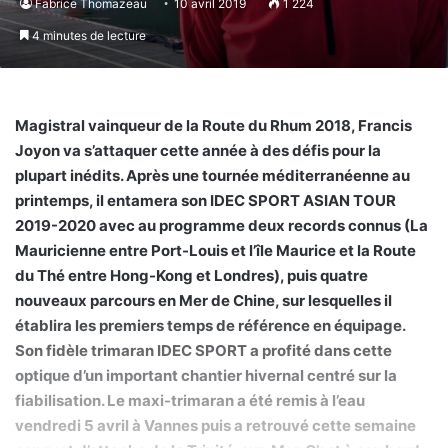
Fabrice Thomazeau
10 avril 2019
1 224
4 minutes de lecture
Magistral vainqueur de la Route du Rhum 2018, Francis
Joyon va s’attaquer cette année à des défis pour la
plupart inédits. Après une tournée méditerranéenne au
printemps, il entamera son IDEC SPORT ASIAN TOUR
2019-2020 avec au programme deux records connus (La
Mauricienne entre Port-Louis et l’île Maurice et la Route
du Thé entre Hong-Kong et Londres), puis quatre
nouveaux parcours en Mer de Chine, sur lesquelles il
établira les premiers temps de référence en équipage.
Son fidèle trimaran IDEC SPORT a profité dans cette
optique d’un important chantier hivernal centré sur la
fiabilisation. Le maxi-trimaran a été remis à l’eau
vendredi 5 avril à Vannes puis a retrouvé cette semaine