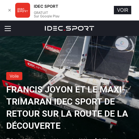
IDEC SPORT
VOIR
✕
GRATUIT
Sur Google Play
Menu
Voile
FRANCIS JOYON ET LE MAXI-
TRIMARAN IDEC SPORT DE
RETOUR SUR LA ROUTE DE LA
DÉCOUVERTE