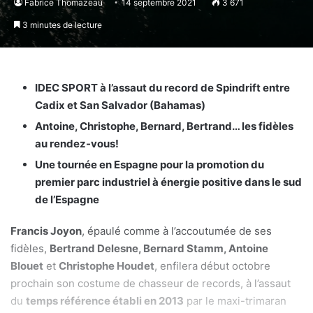
Fabrice Thomazeau
14 septembre 2021
3 671
3 minutes de lecture
IDEC SPORT à l’assaut du record de Spindrift entre
Cadix et San Salvador (Bahamas)
Antoine, Christophe, Bernard, Bertrand… les fidèles
au rendez-vous!
Une tournée en Espagne pour la promotion du
premier parc industriel à énergie positive dans le sud
de l’Espagne
Francis Joyon
, épaulé comme à l’accoutumée de ses
fidèles,
Bertrand Delesne, Bernard Stamm, Antoine
Blouet
et
Christophe Houdet
, enfilera début octobre
prochain son costume de chasseur de records, à l’assaut
du
temps référence établi en 2013
par le maxi-trimaran