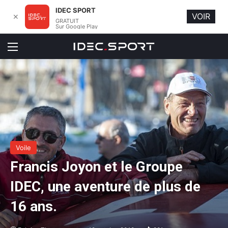
IDEC SPORT
VOIR
✕
GRATUIT
Sur Google Play
Menu
Voile
Francis Joyon et le Groupe
IDEC, une aventure de plus de
16 ans.