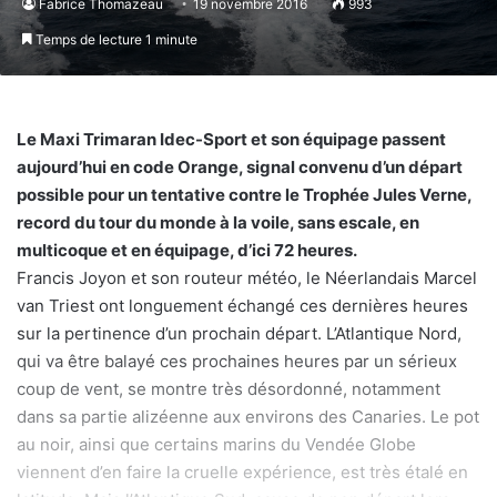
Fabrice Thomazeau
19 novembre 2016
993
Temps de lecture 1 minute
Le Maxi Trimaran Idec-Sport et son équipage passent
aujourd’hui en code Orange, signal convenu d’un départ
possible pour un tentative contre le Trophée Jules Verne,
record du tour du monde à la voile, sans escale, en
multicoque et en équipage, d’ici 72 heures.
Francis Joyon et son routeur météo, le Néerlandais Marcel
van Triest ont longuement échangé ces dernières heures
sur la pertinence d’un prochain départ. L’Atlantique Nord,
qui va être balayé ces prochaines heures par un sérieux
coup de vent, se montre très désordonné, notamment
dans sa partie alizéenne aux environs des Canaries. Le pot
au noir, ainsi que certains marins du Vendée Globe
viennent d’en faire la cruelle expérience, est très étalé en