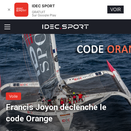
IDEC SPORT
VOIR
✕
GRATUIT
Sur Google Play
Menu
Voile
Francis Joyon déclenche le
code Orange