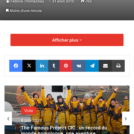
Fabrice Thomazeau
31 août 2010
763
Moins d’une minute
Afficher plus
Facebook
X
Linkedin
Tumblr
Pinterest
VKontakte
Telegram
Partager par email
Impr
Voile
8 juin 2026
The Famous Project CIC : un record du
monde homologué, une aventure