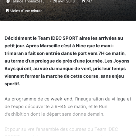
Fabrice Thomazeau
28 avril 2018
747
Moins d’une minute
Décidément le Team IDEC SPORT aime les arrivées au
petit jour. Après Marseille c’est à Nice que le maxi-
trimaran a fait son entrée dans le port vers 7H ce matin,
au terme d’un prologue de près d’une journée. Les Joyons
Boys qui ont, au vue du manque de vent, pris leur temps
viennent fermer la marche de cette course, sans enjeu
sportif.
Au programme de ce week-end, l’inauguration du village et
de l’expo découverte à 9H45 ce
matin, et le Run
d’exhibition dont le départ sera donné demain.
Et pour suivre l’ensemble des courses du Team IDEC