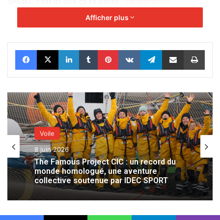
SPORT, c’est ici que ça se passe :
cartographie
Afficher plus
Facebook
X
Linkedin
Tumblr
Pinterest
VKontakte
Telegram
Partager par email
Impr
Voile
8 juin 2026
The Famous Project CIC : un record du
monde homologué, une aventure
collective soutenue par IDEC SPORT