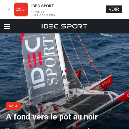
IDEC SPORT
VOIR
✕
GRATUIT
Sur Google Play
Menu
Voile
A fond vers le pot au noir