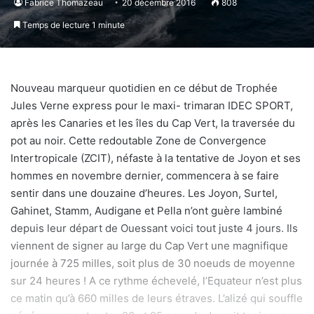
Fabrice Thomazeau
20 décembre 2016
808
Temps de lecture 1 minute
Nouveau marqueur quotidien en ce début de Trophée
Jules Verne express pour le maxi- trimaran IDEC SPORT,
après les Canaries et les îles du Cap Vert, la traversée du
pot au noir. Cette redoutable Zone de Convergence
Intertropicale (ZCIT), néfaste à la tentative de Joyon et ses
hommes en novembre dernier, commencera à se faire
sentir dans une douzaine d’heures. Les Joyon, Surtel,
Gahinet, Stamm, Audigane et Pella n’ont guère lambiné
depuis leur départ de Ouessant voici tout juste 4 jours. Ils
viennent de signer au large du Cap Vert une magnifique
journée à 725 milles, soit plus de 30 noeuds de moyenne
sur 24 heures ! A ce rythme échevelé, l’Equateur n’est plus
ce matin qu’à 660 milles de leurs étraves. L’alizé qui souffle