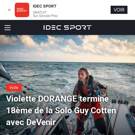
IDEC SPORT
VOIR
✕
GRATUIT
Sur Google Play
Menu
Voile
Violette DORANGE termine
18ème de la Solo Guy Cotten
avec DeVenir