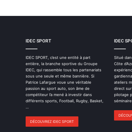
IDEC SPORT
IDEC SP
IDEC SPORT, c’est une entité à part
Situé dan
entière, la branche sportive du Groupe
Côte d’Az
IDEC, qui rassemble tous les partenariats
expérienc
sous une seule et même bannière. Si
gardienna
Patrice Lafargue voue une véritable
ateliers 
passion au sport auto, son âme de
direct sur
compétiteur l’a mené à investir dans
pilotage 
différents sports, Football, Rugby, Basket,
séminaires
…
DÉCOUV
DÉCOUVREZ IDEC SPORT