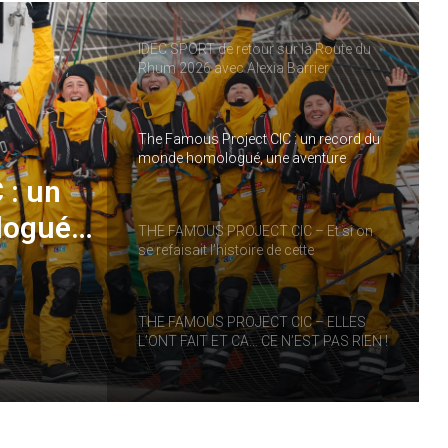
IDEC SPORT de retour sur la Route du
Rhum 2026 avec Alexia Barrier
The Famous Project CIC : un record du
monde homologué, une aventure
collective soutenue par IDEC SPORT
 : un
logué,
THE FAMOUS PROJECT CIC – Et si on
se refaisait l’histoire de cette
performance historique !
RT
THE FAMOUS PROJECT CIC – ELLES
L’ONT FAIT ET CA… CE N’EST PAS RIEN !
THE FAMOUS PROJECT CIC MARQUE
L’HISTOIRE