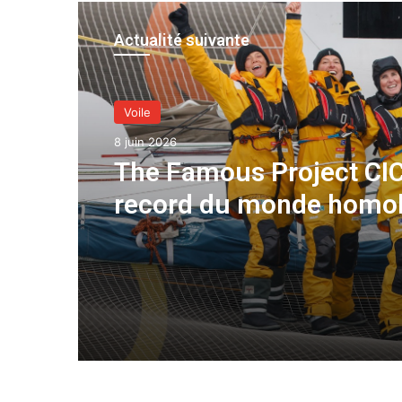
Actualité suivante
Voile
8 juin 2026
The Famous Project CIC
record du monde homo
une aventure collective
soutenue par IDEC SPO