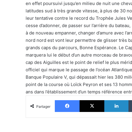
en effet poursuivi jusqu’en milieu de nuit une che
latitudes sud à très grande vitesse, à plus de 30
leur tentative contre le record du Trophée Jules Ve
cesse d’adonner, de passer sur l’arrière du bateau
à de nouveau empanner, changer d’amure avec l’arr
nord nord est vont leur permettre de glisser très ba
grands caps du parcours, Bonne Espérance. Le Cap d
marquera lui le début d’un autre morceau de bravou
cap des Aiguilles est le point de relief le plus mérid
officiel qui marque le passage de l’océan Atlantique 
Banque Populaire V, qui dépassait hier les 380 mill
point de la course où Loïck Peyron et ses 13 homme
ans dans l’établissement d’un temps référence ent
Facebook
X
Li
Partager