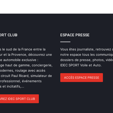
THE FAMOUS PROJECT CIC – CARNET
DE BORD – JOUR 57
ORT CLUB
ESPACE PRESSE
IDEC SPORT de retour sur la Route du
Rhum 2026 avec Alexia Barrier
s le sud de la France entre la
Vous êtes journaliste, retrouvez
ur et la Provence, découvrez une
notre espace tous les communiq
The Famous Project CIC : un record du
e automobile exclusive :
dossiers de presse, photos, vidé
monde homologué, une aventure
ge haut de gamme, conciergerie,
IDEC SPORT Voile et Auto.
collective soutenue par IDEC SPORT
modernes, roulage avec accès
 circuit Paul Ricard, simulateur de
ACCÈS ESPACE PRESSE
professionnel, événements
THE FAMOUS PROJECT CIC – Et si on
 et incitatifs,...
se refaisait l’histoire de cette
performance historique !
REZ IDEC SPORT CLUB
THE FAMOUS PROJECT CIC – ELLES
L’ONT FAIT ET CA… CE N’EST PAS RIEN !