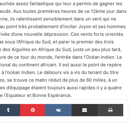
vauchée assez fantastique qui leur a permis de gagner les
 noeuds. Aux toutes premières heures de ce 12ème jour dans
The Famous Project CIC : un record du
rne, ils ralentissent sensiblement dans un vent qui ne
monde homologué, une aventure
collective soutenue par IDEC SPORT
, au point très probablement d’inciter Joyon et ses hommes
ivée d’une nouvelle dépression. Ces vents forts orientés
s sous l’Afrique du Sud, et parer le premier des trois
THE FAMOUS PROJECT CIC – Et si on
se refaisait l’histoire de cette
es Aiguilles en Afrique du Sud, juste un peu plus tard,
performance historique !
re de ce tour du monde, l’entrée dans l’Océan Indien. Le
ional du continent africain. Il est aussi le point de repère
THE FAMOUS PROJECT CIC – ELLES
à l’océan Indien. Le débours vis a vis du tenant du titre
L’ONT FAIT ET CA… CE N’EST PAS RIEN !
es, se trouve ce matin réduit de plus de 60 milles, à un
s d’équipage étaient toujours aussi rapides il y a quatre
re l’Equateur et Bonne Espérance.
THE FAMOUS PROJECT CIC MARQUE
L’HISTOIRE
nkedin
Tumblr
Pinterest
VKontakte
Partager par email
Imprim
THE FAMOUS PROJECT CIC – CARNET
DE BORD – JOUR 57