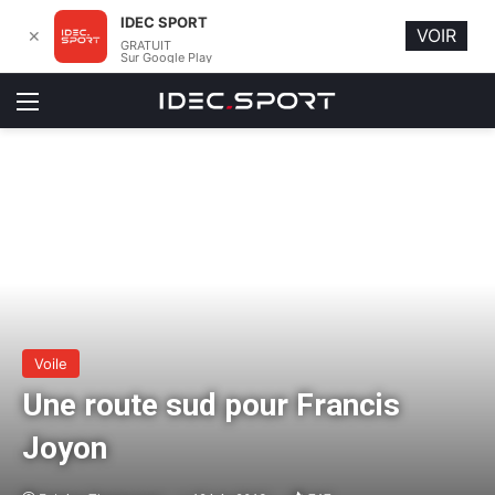
IDEC SPORT
VOIR
✕
GRATUIT
Sur Google Play
Menu
Voile
Une route sud pour Francis
Joyon