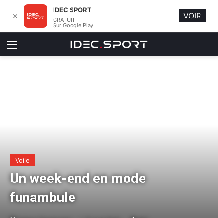
IDEC SPORT
VOIR
✕
GRATUIT
Sur Google Play
Menu
Voile
Un week-end en mode
funambule