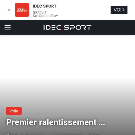
IDEC SPORT
VOIR
✕
GRATUIT
Sur Google Play
Menu
Voile
Premier ralentissement …