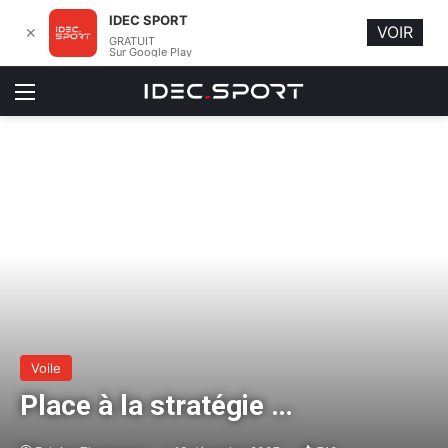
IDEC SPORT
VOIR
✕
GRATUIT
Sur Google Play
Menu
Voile
Place à la stratégie …