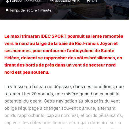
Fabrice Thomazeau
29 décembre 2015
873
Temps de lecture 1 minute
Le maxi trimaran IDEC SPORT poursuit sa lente remontée
vers le nord au large de la baie de Rio. Francis Joyon et
ses hommes, pour contourner l’anticyclone de Sainte
Hélène, doivent se rapprocher des côtes brésiliennes, en
tirant des bords de près dans un vent de secteur nord
nord est peu soutenu.
La vitesse du bateau ne dépasse, dans ces conditions, que
rarement les 20 noeuds, une misère quand on connait le
potentiel du géant. Cette navigation au plus près du vent
oblige l’équipage à changer souvent d’amure, alternant
bords rapprochants, cap au nord est, et bords pénalisants,
cap vers les côtes brésiliennes et un gain dérisoire sur la