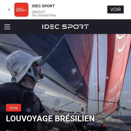
IDEC SPORT
VOIR
✕
GRATUIT
Sur Google Play
Menu
Voile
LOUVOYAGE BRÉSILIEN