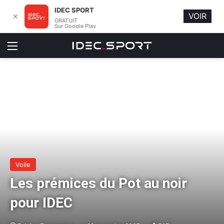
IDEC SPORT
VOIR
✕
GRATUIT
Sur Google Play
Menu
Voile
Les prémices du Pot au noir
pour IDEC