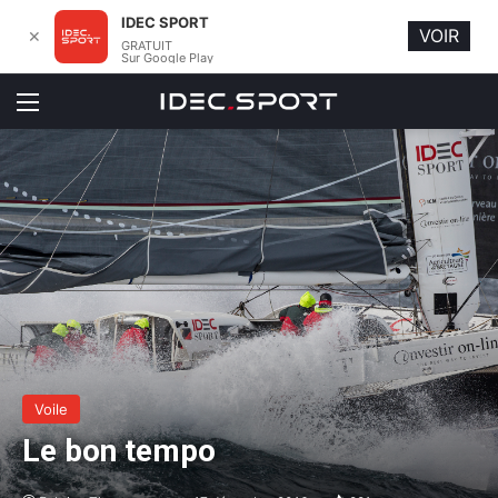
IDEC SPORT
VOIR
✕
GRATUIT
Sur Google Play
Menu
Voile
Le bon tempo