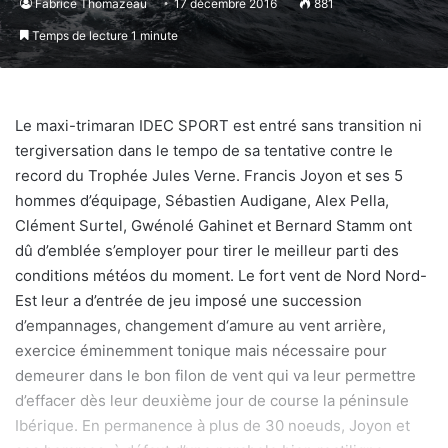
Fabrice Thomazeau
17 décembre 2016
881
Temps de lecture 1 minute
Le maxi-trimaran IDEC SPORT est entré sans transition ni
tergiversation dans le tempo de sa tentative contre le
record du Trophée Jules Verne. Francis Joyon et ses 5
hommes d’équipage, Sébastien Audigane, Alex Pella,
Clément Surtel, Gwénolé Gahinet et Bernard Stamm ont
dû d’emblée s’employer pour tirer le meilleur parti des
conditions météos du moment. Le fort vent de Nord Nord-
Est leur a d’entrée de jeu imposé une succession
d’empannages, changement d‘amure au vent arrière,
exercice éminemment tonique mais nécessaire pour
demeurer dans le bon filon de vent qui va leur permettre
d’effacer dès leur deuxième jour de course la péninsule
Ibérique. En permanence à plus de 30 noeuds, Joyon et