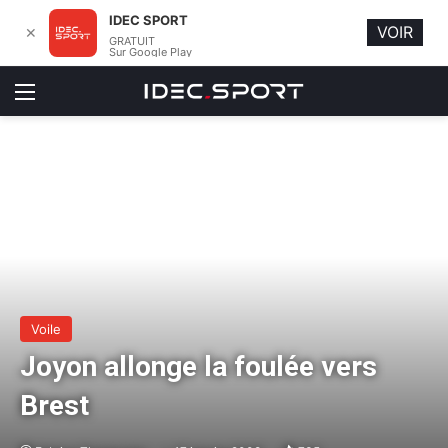
IDEC SPORT
VOIR
✕
GRATUIT
Sur Google Play
Menu
Voile
Joyon allonge la foulée vers
Brest