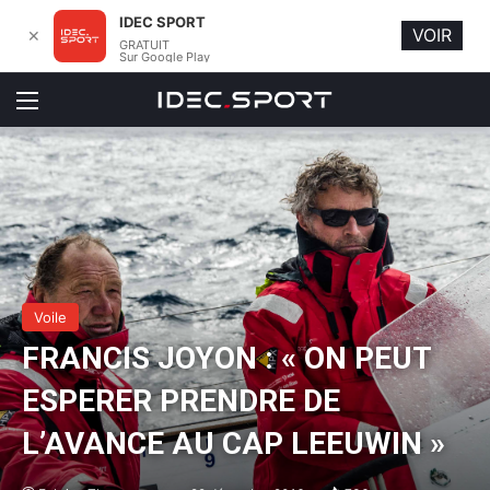
IDEC SPORT
VOIR
✕
GRATUIT
Sur Google Play
Menu
Voile
FRANCIS JOYON : « ON PEUT
ESPERER PRENDRE DE
L’AVANCE AU CAP LEEUWIN »