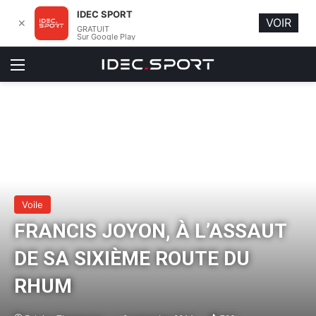
IDEC SPORT
VOIR
✕
GRATUIT
Sur Google Play
Menu
Voile
FRANCIS JOYON, À L’ASSAUT
DE SA SIXIÈME ROUTE DU
RHUM