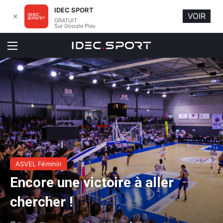
IDEC SPORT
VOIR
✕
GRATUIT
Sur Google Play
Menu
ASVEL Féminin
Encore une victoire à aller
chercher !