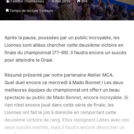
Fabrice Thomazeau
8 mai 2019
974
Temps de lecture 1 minute
Après la pause, poussées par un public incroyable, les
Lionnes sont allées chercher cette deuxième victoire en
finale du championnat (77-69). Il faudra encore un succès
pour atteindre le Graal.
Résumé présenté par notre partenaire Atelier MCA.
Quel duel encore ce mercredi à Mado Bonnet ! Les deux
meilleures équipes du championnat ont offert un beau
spectacle au public de Mado Bonnet, encore incroyable. Si
rien n’est encore joué dans cette série de finale, les
Lionnes ont fait le job à domicile en remportant cette
deuxième victoire de rang. Elles rejoignent Lattes avec ces
deux succès mérités, mais il faudra encore décrocher un