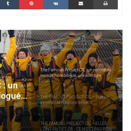
THE FAMOUS PROJECT CIC – CARNET
DE BORD – JOUR 57
IDEC SPORT de retour sur la Route du
Rhum 2026 avec Alexia Barrier
The Famous Project CIC : un record du
monde homologué, une aventure
collective soutenue par IDEC SPORT
 : un
logué,
THE FAMOUS PROJECT CIC – Et si on
se refaisait l’histoire de cette
performance historique !
RT
THE FAMOUS PROJECT CIC – ELLES
L’ONT FAIT ET CA… CE N’EST PAS RIEN !