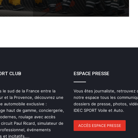
THE FAMOUS PROJECT CIC MARQUE
L’HISTOIRE
THE FAMOUS PROJECT CIC – CARNET
DE BORD – JOUR 57
ORT CLUB
ESPACE PRESSE
IDEC SPORT de retour sur la Route du
Rhum 2026 avec Alexia Barrier
s le sud de la France entre la
Vous êtes journaliste, retrouvez
ur et la Provence, découvrez une
notre espace tous les communiq
The Famous Project CIC : un record du
e automobile exclusive :
dossiers de presse, photos, vidé
monde homologué, une aventure
ge haut de gamme, conciergerie,
IDEC SPORT Voile et Auto.
collective soutenue par IDEC SPORT
modernes, roulage avec accès
 circuit Paul Ricard, simulateur de
ACCÈS ESPACE PRESSE
professionnel, événements
THE FAMOUS PROJECT CIC – Et si on
 et incitatifs,...
se refaisait l’histoire de cette