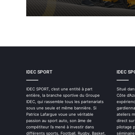
IDEC SPORT
IDEC SP
IDEC SPORT, c’est une entité à part
Situé dan
entière, la branche sportive du Groupe
Côte d’Az
IDEC, qui rassemble tous les partenariats
expérienc
sous une seule et même bannière. Si
gardienna
Patrice Lafargue voue une véritable
ateliers 
passion au sport auto, son âme de
direct sur
compétiteur l’a mené à investir dans
pilotage 
différents sports, Football, Rugby, Basket,
séminaires