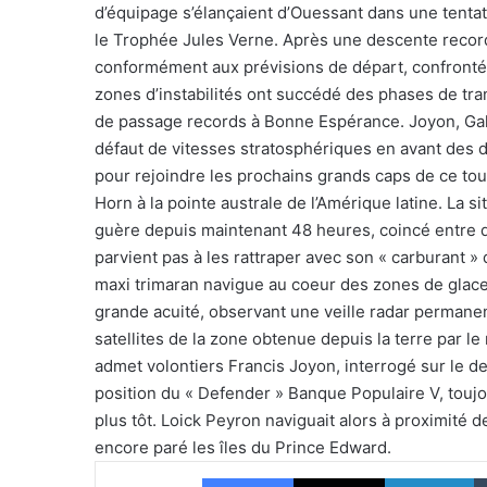
d’équipage s’élançaient d’Ouessant dans une tentati
le Trophée Jules Verne. Après une descente record j
conformément aux prévisions de départ, confronté
zones d’instabilités ont succédé des phases de tra
de passage records à Bonne Espérance. Joyon, Gahi
défaut de vitesses stratosphériques en avant des d
pour rejoindre les prochains grands caps de ce tou
Horn à la pointe australe de l’Amérique latine. La s
guère depuis maintenant 48 heures, coincé entre d
parvient pas à les rattraper avec son « carburant »
maxi trimaran navigue au coeur des zones de glaces
grande acuité, observant une veille radar permanen
satellites de la zone obtenue depuis la terre par le
admet volontiers Francis Joyon, interrogé sur le de
position du « Defender » Banque Populaire V, touj
plus tôt. Loick Peyron naviguait alors à proximité d
encore paré les îles du Prince Edward.
Facebook
X
Li