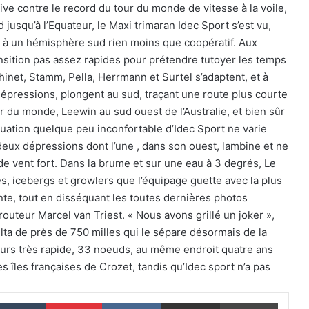
ve contre le record du tour du monde de vitesse à la voile,
usqu’à l’Equateur, le Maxi trimaran Idec Sport s’est vu,
 à un hémisphère sud rien moins que coopératif. Aux
nsition pas assez rapides pour prétendre tutoyer les temps
net, Stamm, Pella, Herrmann et Surtel s’adaptent, et à
épressions, plongent au sud, traçant une route plus courte
The Famous Project CIC : un record du
r du monde, Leewin au sud ouest de l’Australie, et bien sûr
monde homologué, une aventure
collective soutenue par IDEC SPORT
ituation quelque peu inconfortable d’Idec Sport ne varie
eux dépressions dont l’une , dans son ouest, lambine et ne
 de vent fort. Dans la brume et sur une eau à 3 degrés, Le
THE FAMOUS PROJECT CIC – Et si on
se refaisait l’histoire de cette
, icebergs et growlers que l’équipage guette avec la plus
performance historique !
te, tout en disséquant les toutes dernières photos
 routeur Marcel van Triest. « Nous avons grillé un joker »,
THE FAMOUS PROJECT CIC – ELLES
lta de près de 750 milles qui le sépare désormais de la
L’ONT FAIT ET CA… CE N’EST PAS RIEN !
ours très rapide, 33 noeuds, au même endroit quatre ans
es îles françaises de Crozet, tandis qu’Idec sport n’a pas
THE FAMOUS PROJECT CIC MARQUE
L’HISTOIRE
nkedin
Tumblr
Pinterest
VKontakte
Partager par email
Imprim