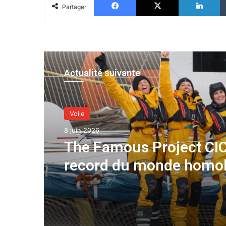
Partager
Actualité suivante
Voile
8 juin 2026
The Famous Project CIC
record du monde homo
une aventure collective
soutenue par IDEC SPO