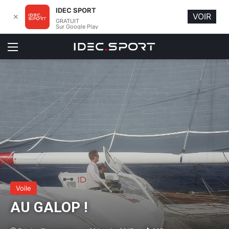
IDEC SPORT
VOIR
✕
GRATUIT
Sur Google Play
Menu
Voile
AU GALOP !