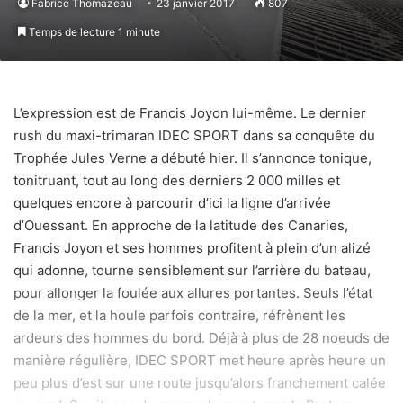
Fabrice Thomazeau
23 janvier 2017
807
Temps de lecture 1 minute
L’expression est de Francis Joyon lui-même. Le dernier
rush du maxi-trimaran IDEC SPORT dans sa conquête du
Trophée Jules Verne a débuté hier. Il s’annonce tonique,
tonitruant, tout au long des derniers 2 000 milles et
quelques encore à parcourir d’ici la ligne d’arrivée
d’Ouessant. En approche de la latitude des Canaries,
Francis Joyon et ses hommes profitent à plein d’un alizé
qui adonne, tourne sensiblement sur l’arrière du bateau,
pour allonger la foulée aux allures portantes. Seuls l’état
de la mer, et la houle parfois contraire, réfrènent les
ardeurs des hommes du bord. Déjà à plus de 28 noeuds de
manière régulière, IDEC SPORT met heure après heure un
peu plus d’est sur une route jusqu’alors franchement calée