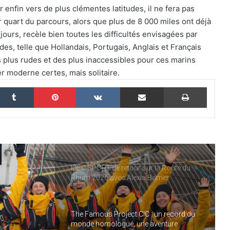
performance historique !
 enfin vers de plus clémentes latitudes, il ne fera pas
r quart du parcours, alors que plus de 8 000 miles ont déjà
THE FAMOUS PROJECT CIC – ELLES
jours, recèle bien toutes les difficultés envisagées par
L’ONT FAIT ET CA… CE N’EST PAS RIEN !
ndes, telle que Hollandais, Portugais, Anglais et Français
es plus rudes et des plus inaccessibles pour ces marins
er moderne certes, mais solitaire.
THE FAMOUS PROJECT CIC MARQUE
L’HISTOIRE
nkedin
Tumblr
Pinterest
VKontakte
Partager par email
Imprim
THE FAMOUS PROJECT CIC – CARNET
DE BORD – JOUR 57
IDEC SPORT de retour sur la Route du
Rhum 2026 avec Alexia Barrier
The Famous Project CIC : un record du
monde homologué, une aventure