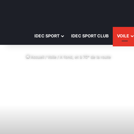
IDEC SPORT
IDEC SPORT CLUB
VOILE
Accueil
/
Voile
/
A fond, et à 70° de la route