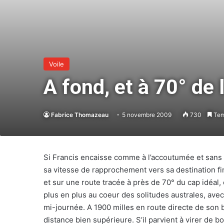
Voile
A fond, et à 70° de 
Fabrice Thomazeau
5 novembre 2009
730
Temp
Si Francis encaisse comme à l’accoutumée et sans b
sa vitesse de rapprochement vers sa destination fina
et sur une route tracée à près de 70° du cap idéal,
plus en plus au coeur des solitudes australes, ave
mi-journée. A 1900 milles en route directe de son but
distance bien supérieure. S’il parvient à virer de 