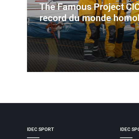
The Famous Project CIC
record du monde homo
une aventure collective
soutenue par IDEC SPO
IDEC SPORT
IDEC SP