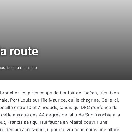
la route
s de lecture 1 minute
roncher les pires coups de boutoir de l’océan, c’est bien
The Famous Project CIC : un record du
le, Port Louis sur l’île Maurice, qui le chagrine. Celle-ci,
monde homologué, une aventure
collective soutenue par IDEC SPORT
 oscille entre 10 et 7 noeuds, tandis qu’IDEC s’enfonce de
c cette marque des 44 degrés de latitude Sud franchie à la
, Francis sait qu’il lui faudra en réalité couvrir une
THE FAMOUS PROJECT CIC – Et si on
se refaisait l’histoire de cette
bord demain après-midi, il poursuivra néanmoins une allure