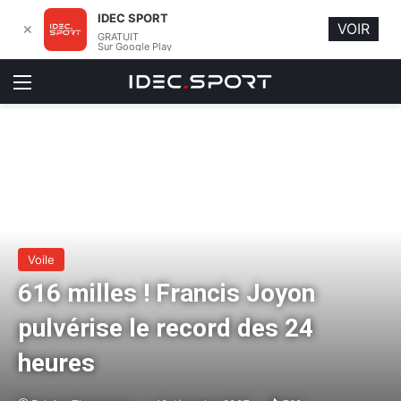
IDEC SPORT
VOIR
✕
GRATUIT
Sur Google Play
Menu
Voile
616 milles ! Francis Joyon
pulvérise le record des 24
heures